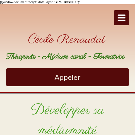
})(window,document,'script','dataLayer','GTM-TB9S9TD8');
Cécile Renaudat
Médium canal - Formatrice
Thérapeute -
Appeler
Développer sa
médiumnité